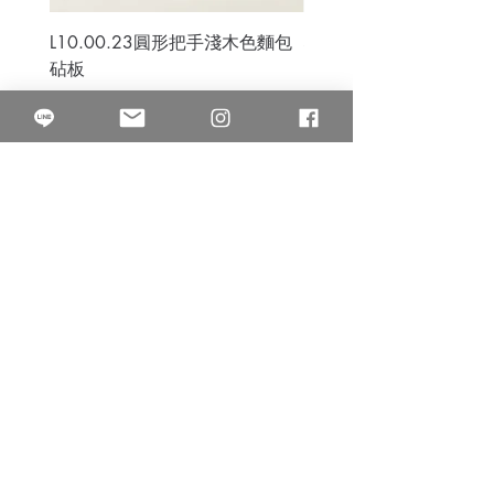
L10.00.23圓形把手淺木色麵包
3B.00.27米色雜點圓盤
砧板
價格
$80.00
價格
$50.00
果得影像工作室
Quarter Studio
營業時間 10:00~18:00
​電話
(02)25525795
中山南西棚. 臺北市南京西路64巷9弄17號