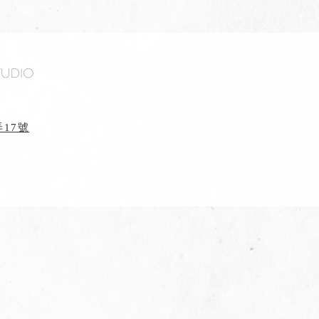
tudio
17號