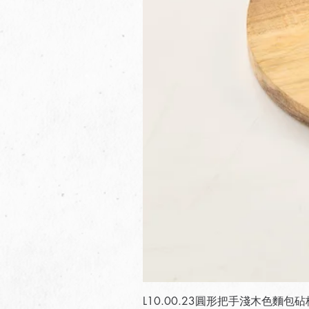
L10.00.23圓形把手淺木色麵包砧