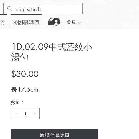
會員登入
們
食物攝影專門
1D.02.09中式藍紋小
湯勺
價
$30.00
格
長17.5cm
數量
*
新增至購物車