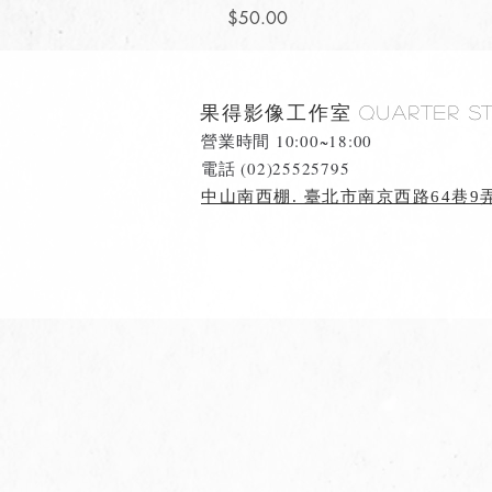
價格
$50.00
果得影像工作室
Quarter S
營業時間 10:00~18:00
​電話 (02)25525795
中山南西棚. 臺北市南京西路64巷9弄