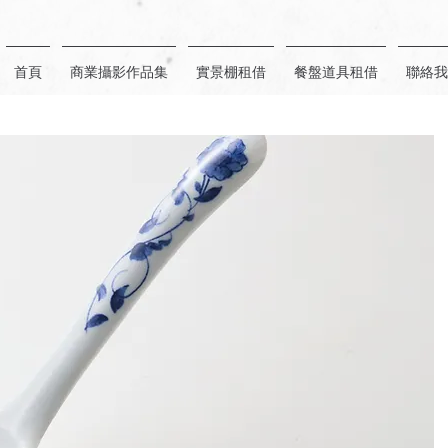
首頁
商業攝影作品集
實景棚租借
餐盤道具租借
聯絡我