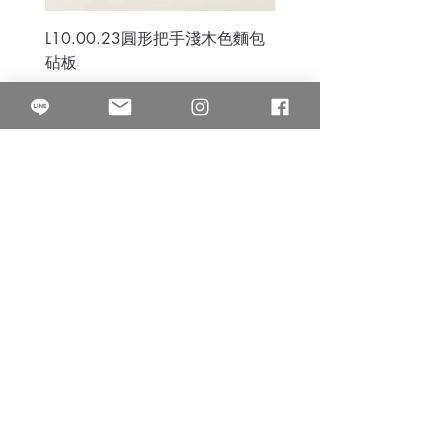
L10.00.23圓形把手淺木色麵包
3B.00.27米色雜點圓盤
砧板
價格
$80.00
價格
$50.00
果得影像工作室
Quarter Studio
營業時間 10:00~18:00
​電話
(02)25525795
中山南西棚. 臺北市南京西路64巷9弄17號