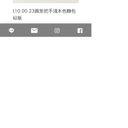
L10.00.23圓形把手淺木色麵包
3B.00.27米色雜點圓盤
砧板
價格
$80.00
價格
$50.00
果得影像工作室
Quarter Studio
營業時間 10:00~18:00
​電話
(02)25525795
中山南西棚. 臺北市南京西路64巷9弄17號