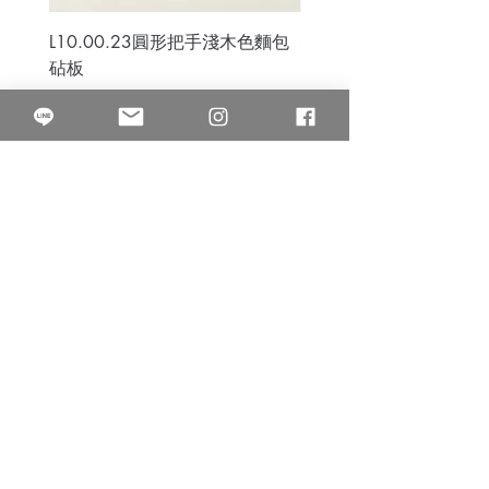
L10.00.23圓形把手淺木色麵包
3B.00.27米色雜點圓盤
砧板
價格
$80.00
價格
$50.00
果得影像工作室
Quarter Studio
營業時間 10:00~18:00
​電話
(02)25525795
中山南西棚. 臺北市南京西路64巷9弄17號