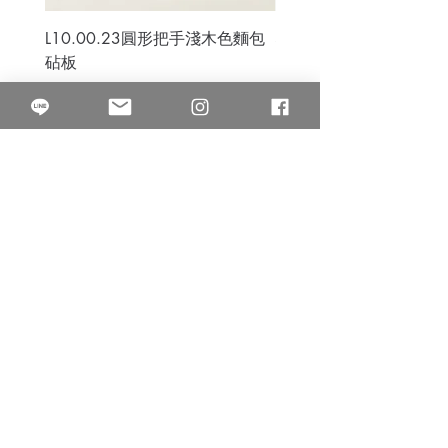
L10.00.23圓形把手淺木色麵包
3B.00.27米色雜點圓盤
砧板
價格
$80.00
價格
$50.00
果得影像工作室
Quarter Studio
營業時間 10:00~18:00
​電話
(02)25525795
中山南西棚. 臺北市南京西路64巷9弄17號