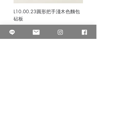
L10.00.23圓形把手淺木色麵包
3B.00.27米色雜點圓盤
砧板
價格
$80.00
價格
$50.00
果得影像工作室
Quarter Studio
營業時間 10:00~18:00
​電話
(02)25525795
中山南西棚. 臺北市南京西路64巷9弄17號