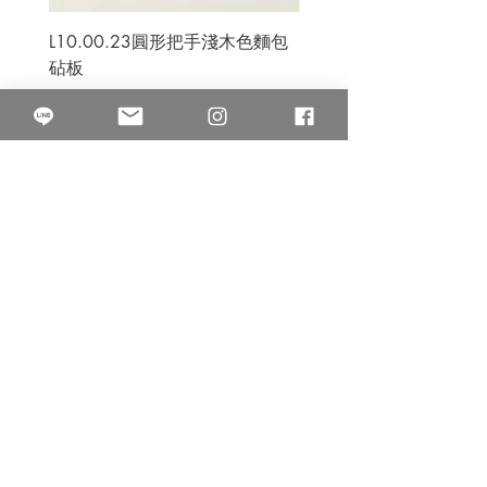
L10.00.23圓形把手淺木色麵包
3B.00.27米色雜點圓盤
砧板
價格
$80.00
價格
$50.00
果得影像工作室
Quarter Studio
營業時間 10:00~18:00
​電話
(02)25525795
中山南西棚. 臺北市南京西路64巷9弄17號