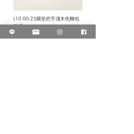
L10.00.23圓形把手淺木色麵包
3B.00.27米色雜點圓盤
砧板
價格
$80.00
價格
$50.00
果得影像工作室
Quarter Studio
營業時間 10:00~18:00
​電話
(02)25525795
中山南西棚. 臺北市南京西路64巷9弄17號