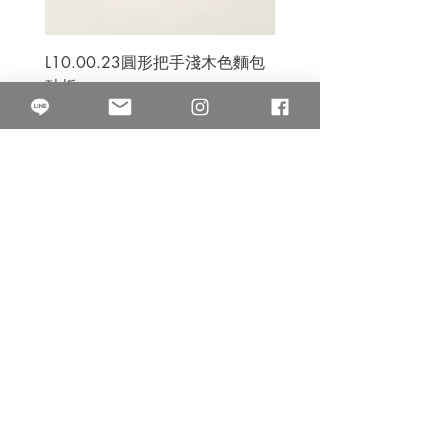
L10.00.23圓形把手淺木色麵包
3B.00.27米色雜點圓盤
砧板
價格
$80.00
價格
$50.00
果得影像工作室
Quarter Studio
營業時間 10:00~18:00
​電話
(02)25525795
中山南西棚. 臺北市南京西路64巷9弄17號