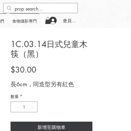
會員登入
們
食物攝影專門
1C.03.14日式兒童木
筷（黑）
價
$30.00
格
長6cm，同造型另有紅色
數量
*
新增至購物車