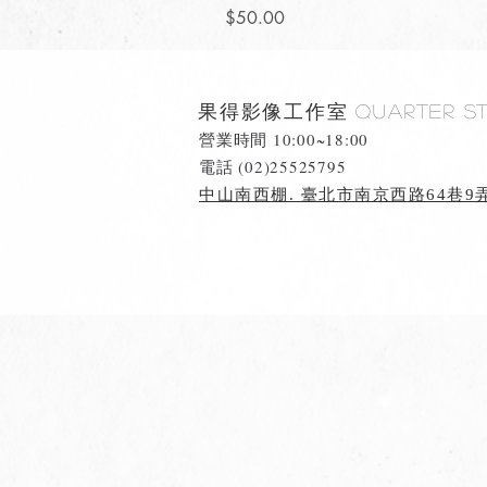
價格
$50.00
果得影像工作室
Quarter S
營業時間 10:00~18:00
​電話 (02)25525795
中山南西棚. 臺北市南京西路64巷9弄