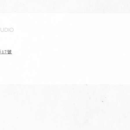
tudio
17號