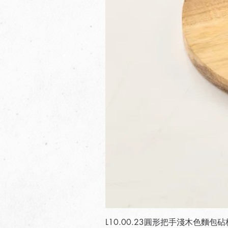
L10.00.23圓形把手淺木色麵包砧