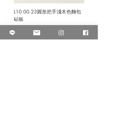
L10.00.23圓形把手淺木色麵包
3B.00.27米色雜點圓盤
砧板
價格
$80.00
價格
$50.00
果得影像工作室
Quarter Studio
營業時間 10:00~18:00
​電話
(02)25525795
中山南西棚. 臺北市南京西路64巷9弄17號