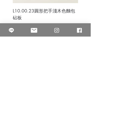
L10.00.23圓形把手淺木色麵包
3B.00.27米色雜點圓盤
砧板
價格
$80.00
價格
$50.00
果得影像工作室
Quarter Studio
營業時間 10:00~18:00
​電話
(02)25525795
中山南西棚. 臺北市南京西路64巷9弄17號