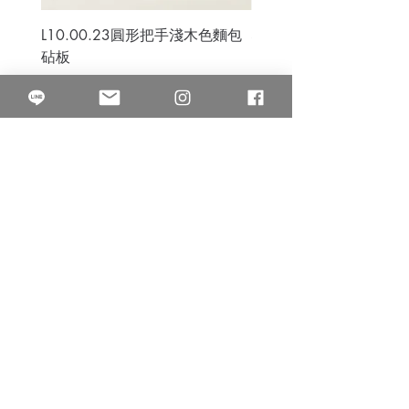
L10.00.23圓形把手淺木色麵包
3B.00.27米色雜點圓盤
砧板
價格
$80.00
價格
$50.00
果得影像工作室
Quarter Studio
營業時間 10:00~18:00
​電話
(02)25525795
中山南西棚. 臺北市南京西路64巷9弄17號