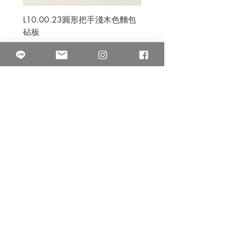
L10.00.23圓形把手淺木色麵包
3B.00.27米色雜點圓盤
砧板
價格
$80.00
價格
$50.00
果得影像工作室
Quarter Studio
營業時間 10:00~18:00
​電話
(02)25525795
中山南西棚. 臺北市南京西路64巷9弄17號