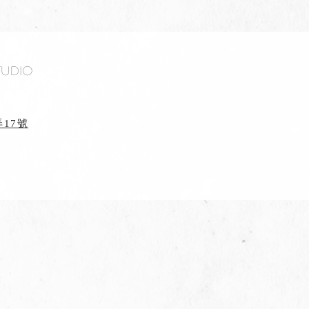
tudio
17號