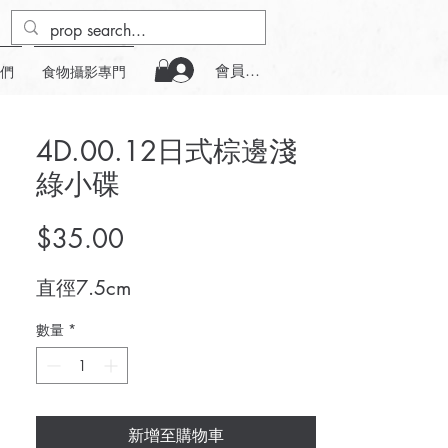
會員登入
們
食物攝影專門
4D.00.12日式棕邊淺
綠小碟
價
$35.00
格
直徑7.5cm
數量
*
新增至購物車