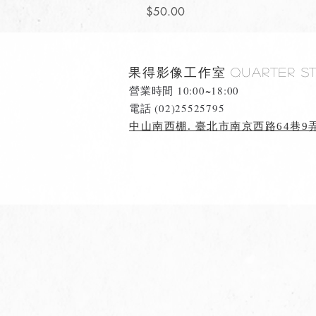
價格
$50.00
果得影像工作室
Quarter S
營業時間 10:00~18:00
​電話 (02)25525795
中山南西棚. 臺北市南京西路64巷9弄