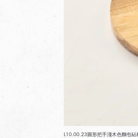
L10.00.23圓形把手淺木色麵包砧