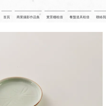
首頁
商業攝影作品集
實景棚租借
餐盤道具租借
聯絡我