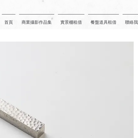
首頁
商業攝影作品集
實景棚租借
餐盤道具租借
聯絡我