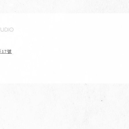
tudio
17號