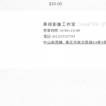
價格
$50.00
果得影像工作室
Quarter S
營業時間 10:00~18:00
​電話 (02)25525795
中山南西棚. 臺北市南京西路64巷9弄