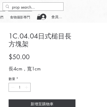
會員登入
們
食物攝影專門
1C.04.04日式槌目長
方塊架
價
$50.00
格
長4cm，寬1cm
數量
*
新增至購物車