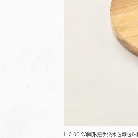
L10.00.23圓形把手淺木色麵包砧