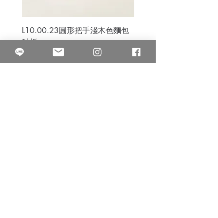
L10.00.23圓形把手淺木色麵包
3B.00.27米色雜點圓盤
砧板
價格
$80.00
價格
$50.00
果得影像工作室
Quarter Studio
營業時間 10:00~18:00
​電話
(02)25525795
中山南西棚. 臺北市南京西路64巷9弄17號