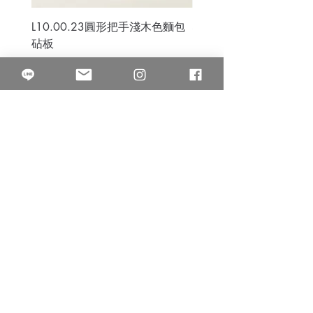
L10.00.23圓形把手淺木色麵包
3B.00.27米色雜點圓盤
砧板
價格
$80.00
價格
$50.00
果得影像工作室
Quarter Studio
營業時間 10:00~18:00
​電話
(02)25525795
中山南西棚. 臺北市南京西路64巷9弄17號