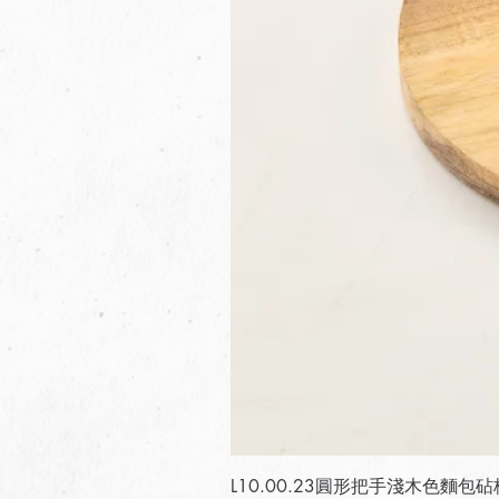
L10.00.23圓形把手淺木色麵包砧