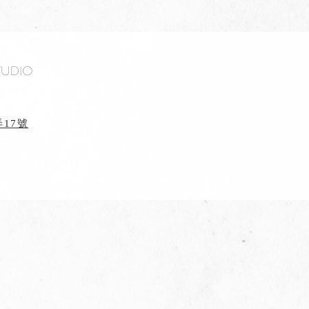
tudio
17號