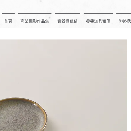
首頁
商業攝影作品集
實景棚租借
餐盤道具租借
聯絡我