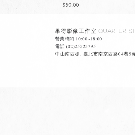
價格
$50.00
果得影像工作室
Quarter S
營業時間 10:00~18:00
​電話 (02)25525795
中山南西棚. 臺北市南京西路64巷9弄