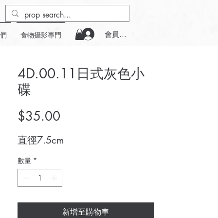
會員登入
們
食物攝影專門
4D.00.11日式灰色小
碟
價
$35.00
格
直徑7.5cm
數量
*
新增至購物車