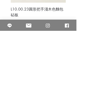
L10.00.23圓形把手淺木色麵包
3B.00.27米色雜點圓盤
砧板
價格
$80.00
價格
$50.00
果得影像工作室
Quarter Studio
營業時間 10:00~18:00
​電話
(02)25525795
中山南西棚. 臺北市南京西路64巷9弄17號