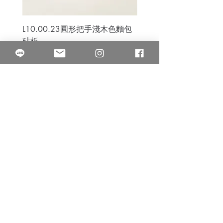
L10.00.23圓形把手淺木色麵包
3B.00.27米色雜點圓盤
砧板
價格
$80.00
價格
$50.00
果得影像工作室
Quarter Studio
營業時間 10:00~18:00
​電話
(02)25525795
中山南西棚. 臺北市南京西路64巷9弄17號