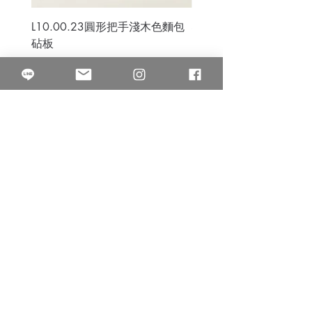
L10.00.23圓形把手淺木色麵包
3B.00.27米色雜點圓盤
砧板
價格
$80.00
價格
$50.00
果得影像工作室
Quarter Studio
營業時間 10:00~18:00
​電話
(02)25525795
中山南西棚. 臺北市南京西路64巷9弄17號