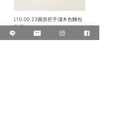
L10.00.23圓形把手淺木色麵包
3B.00.27米色雜點圓盤
砧板
價格
$80.00
價格
$50.00
果得影像工作室
Quarter Studio
營業時間 10:00~18:00
​電話
(02)25525795
中山南西棚. 臺北市南京西路64巷9弄17號