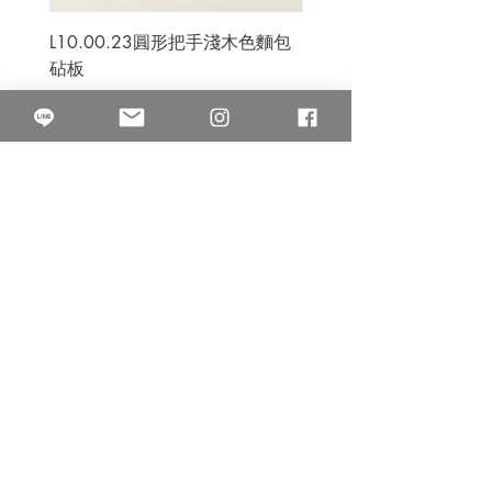
L10.00.23圓形把手淺木色麵包
3B.00.27米色雜點圓盤
砧板
價格
$80.00
價格
$50.00
果得影像工作室
Quarter Studio
營業時間 10:00~18:00
​電話
(02)25525795
中山南西棚. 臺北市南京西路64巷9弄17號