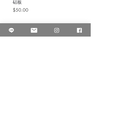
砧板
價格
$80.00
價格
$50.00
果得影像工作室
Quarter Studio
營業時間 10:00~18:00
​電話
(02)25525795
中山南西棚. 臺北市南京西路64巷9弄17號