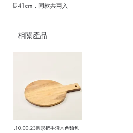
長41cm，同款共兩入
相關產品
L10.00.23圓形把手淺木色麵包
3B.00.27米色雜點圓盤