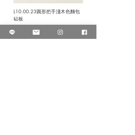
L10.00.23圓形把手淺木色麵包
3B.00.27米色雜點圓盤
砧板
價格
$80.00
價格
$50.00
果得影像工作室
Quarter Studio
營業時間 10:00~18:00
​電話
(02)25525795
中山南西棚. 臺北市南京西路64巷9弄17號