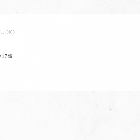
tudio
17號