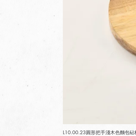
L10.00.23圓形把手淺木色麵包砧