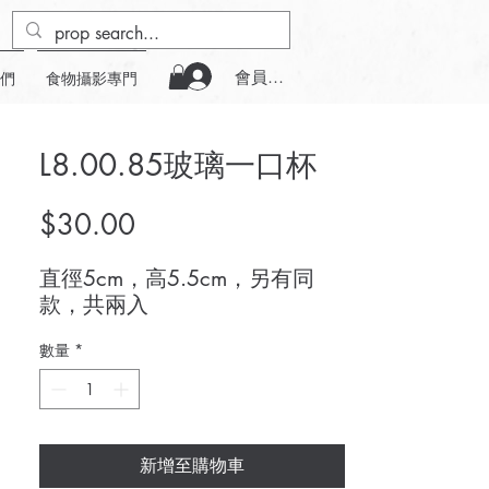
會員登入
們
食物攝影專門
L8.00.85玻璃一口杯
價
$30.00
格
直徑5cm，高5.5cm，另有同
款，共兩入
數量
*
新增至購物車