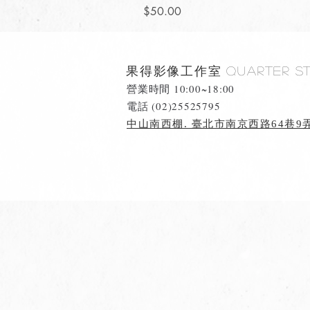
價格
$50.00
果得影像工作室
Quarter S
營業時間 10:00~18:00
​電話 (02)25525795
中山南西棚. 臺北市南京西路64巷9弄