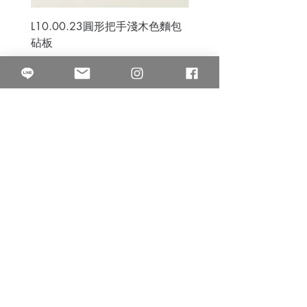
L10.00.23圓形把手淺木色麵包
3B.00.27米色雜點圓盤
砧板
價格
$80.00
價格
$50.00
果得影像工作室
Quarter Studio
營業時間 10:00~18:00
​電話
(02)25525795
中山南西棚. 臺北市南京西路64巷9弄17號