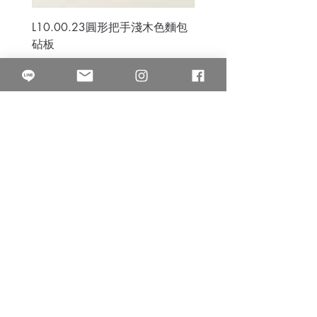
L10.00.23圓形把手淺木色麵包
3B.00.27米色雜點圓盤
砧板
價格
$80.00
價格
$50.00
果得影像工作室
Quarter Studio
營業時間 10:00~18:00
​電話
(02)25525795
中山南西棚. 臺北市南京西路64巷9弄17號