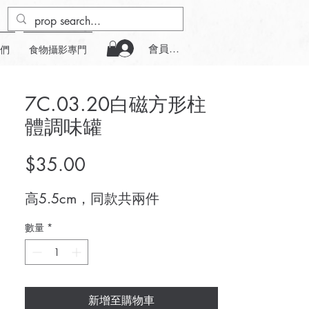
會員登入
們
食物攝影專門
7C.03.20白磁方形柱
體調味罐
價
$35.00
格
高5.5cm，同款共兩件
數量
*
新增至購物車