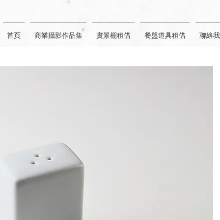
首頁
商業攝影作品集
實景棚租借
餐盤道具租借
聯絡我