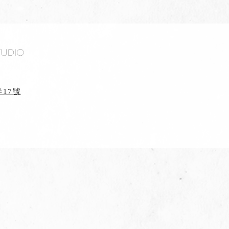
tudio
17號