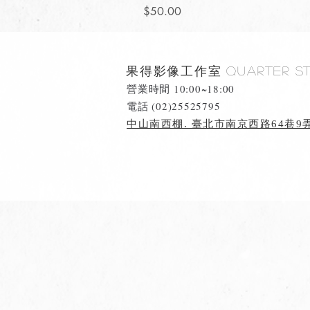
價格
$50.00
果得影像工作室
Quarter S
營業時間 10:00~18:00
​電話 (02)25525795
中山南西棚. 臺北市南京西路64巷9弄