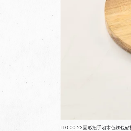
L10.00.23圓形把手淺木色麵包砧