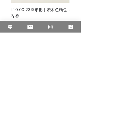
L10.00.23圓形把手淺木色麵包
3B.00.27米色雜點圓盤
砧板
價格
$80.00
價格
$50.00
果得影像工作室
Quarter Studio
營業時間 10:00~18:00
​電話
(02)25525795
中山南西棚. 臺北市南京西路64巷9弄17號