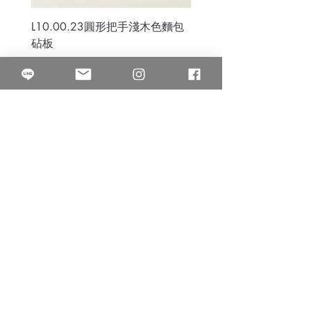
L10.00.23圓形把手淺木色麵包
3B.00.27米色雜點圓盤
砧板
價格
$80.00
價格
$50.00
果得影像工作室
Quarter Studio
營業時間 10:00~18:00
​電話
(02)25525795
中山南西棚. 臺北市南京西路64巷9弄17號