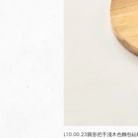
L10.00.23圓形把手淺木色麵包砧