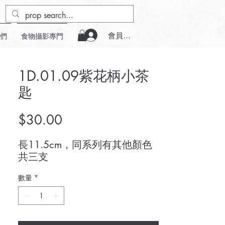
會員登入
們
食物攝影專門
1D.01.09紫花柄小茶
匙
價
$30.00
格
長11.5cm，同系列有其他顏色
共三支
數量
*