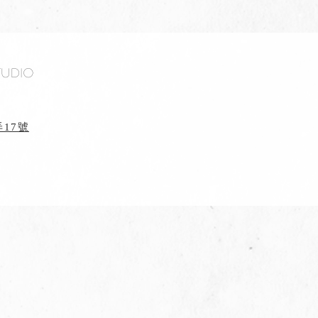
tudio
17號