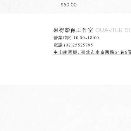
價格
$50.00
果得影像工作室
Quarter S
營業時間 10:00~18:00
​電話 (02)25525795
中山南西棚. 臺北市南京西路64巷9弄