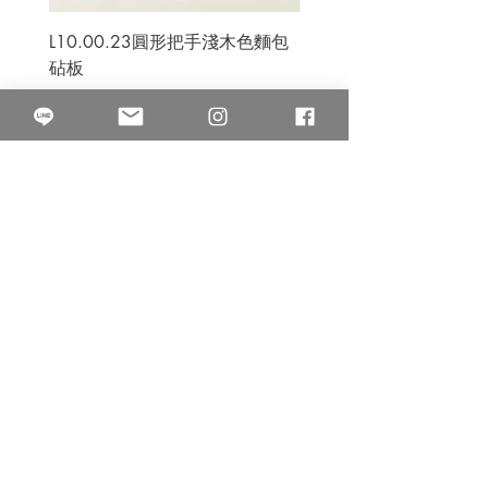
L10.00.23圓形把手淺木色麵包
3B.00.27米色雜點圓盤
砧板
價格
$80.00
價格
$50.00
果得影像工作室
Quarter Studio
營業時間 10:00~18:00
​電話
(02)25525795
中山南西棚. 臺北市南京西路64巷9弄17號