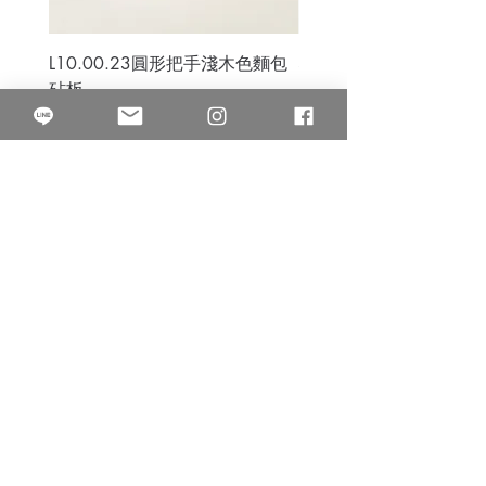
L10.00.23圓形把手淺木色麵包
3B.00.27米色雜點圓盤
砧板
價格
$80.00
價格
$50.00
果得影像工作室
Quarter Studio
營業時間 10:00~18:00
​電話
(02)25525795
中山南西棚. 臺北市南京西路64巷9弄17號