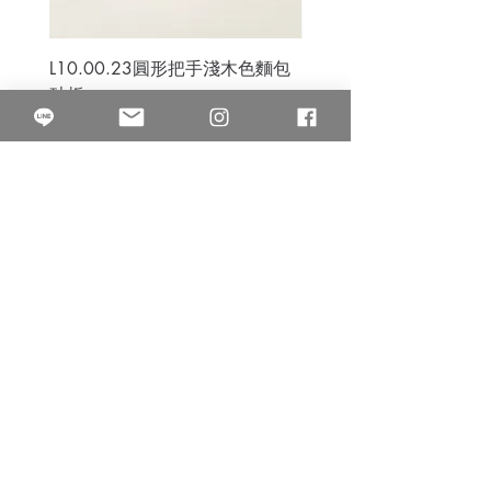
L10.00.23圓形把手淺木色麵包
3B.00.27米色雜點圓盤
砧板
價格
$80.00
價格
$50.00
果得影像工作室
Quarter Studio
營業時間 10:00~18:00
​電話
(02)25525795
中山南西棚. 臺北市南京西路64巷9弄17號