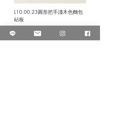
L10.00.23圓形把手淺木色麵包
3B.00.27米色雜點圓盤
砧板
價格
$80.00
價格
$50.00
果得影像工作室
Quarter Studio
營業時間 10:00~18:00
​電話
(02)25525795
中山南西棚. 臺北市南京西路64巷9弄17號