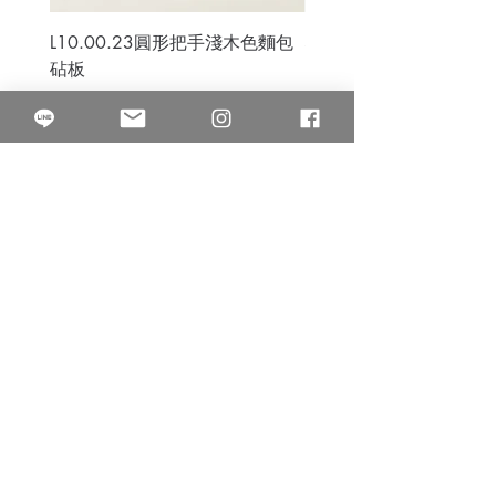
L10.00.23圓形把手淺木色麵包
3B.00.27米色雜點圓盤
砧板
價格
$80.00
價格
$50.00
果得影像工作室
Quarter Studio
營業時間 10:00~18:00
​電話
(02)25525795
中山南西棚. 臺北市南京西路64巷9弄17號