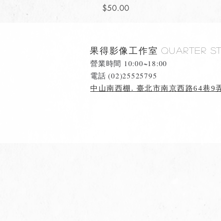
價格
$50.00
果得影像工作室
Quarter S
營業時間 10:00~18:00
​電話 (02)25525795
中山南西棚. 臺北市南京西路64巷9弄