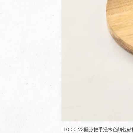
L10.00.23圓形把手淺木色麵包砧