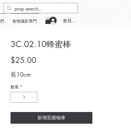
會員登入
們
食物攝影專門
3C.02.10蜂蜜棒
價
$25.00
格
長10cm
數量
*
新增至購物車