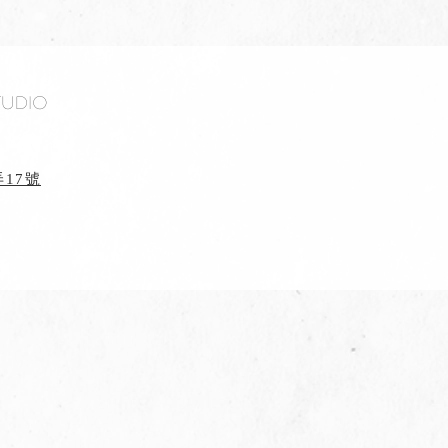
tudio
17號