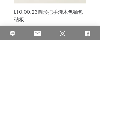
L10.00.23圓形把手淺木色麵包
3B.00.27米色雜點圓盤
砧板
價格
$80.00
價格
$50.00
果得影像工作室
Quarter Studio
營業時間 10:00~18:00
​電話
(02)25525795
中山南西棚. 臺北市南京西路64巷9弄17號