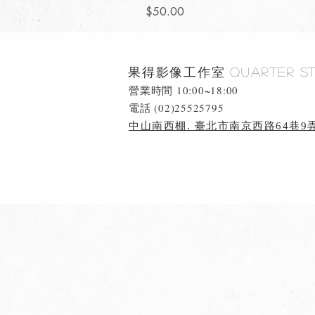
價格
$50.00
果得影像工作室
Quarter S
營業時間 10:00~18:00
​電話 (02)25525795
中山南西棚. 臺北市南京西路64巷9弄