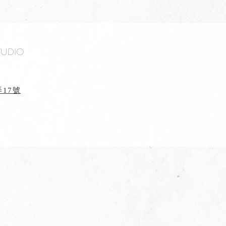
tudio
17號