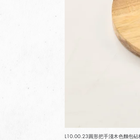
L10.00.23圓形把手淺木色麵包砧