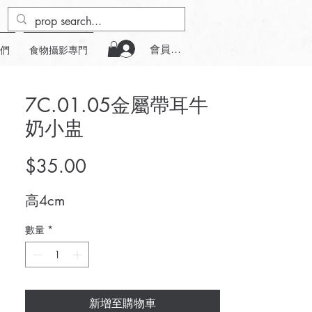
會員登入
們
食物攝影專門
7C.01.05金屬帶耳牛
奶小盅
價
$35.00
格
高4cm
數量
*
新增至購物車