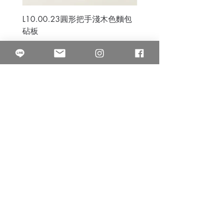
L10.00.23圓形把手淺木色麵包
3B.00.27米色雜點圓盤
砧板
價格
$80.00
價格
$50.00
果得影像工作室
Quarter Studio
營業時間 10:00~18:00
​電話
(02)25525795
中山南西棚. 臺北市南京西路64巷9弄17號