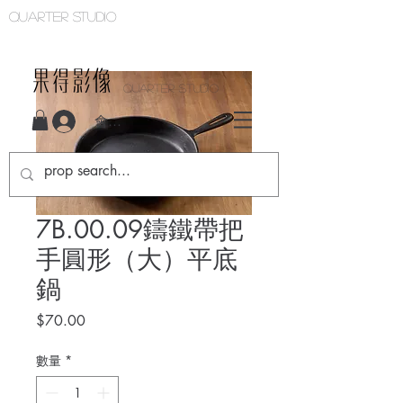
Quarter studio
QUARTER STUDIO
會員登入
7B.00.09鑄鐵帶把
手圓形（大）平底
鍋
價
$70.00
格
數量
*