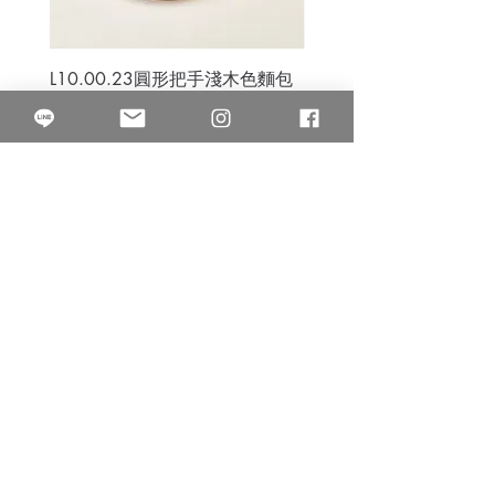
L10.00.23圓形把手淺木色麵包
3B.00.27米色雜點圓盤
砧板
價格
$80.00
價格
$50.00
果得影像工作室
Quarter Studio
營業時間 10:00~18:00
​電話
(02)25525795
中山南西棚. 臺北市南京西路64巷9弄17號