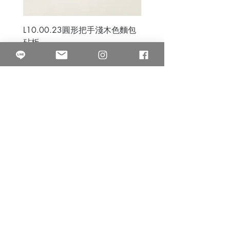
L10.00.23圓形把手淺木色麵包
3B.00.27米色雜點圓盤
砧板
價格
$80.00
價格
$50.00
果得影像工作室
Quarter Studio
營業時間 10:00~18:00
​電話
(02)25525795
中山南西棚. 臺北市南京西路64巷9弄17號