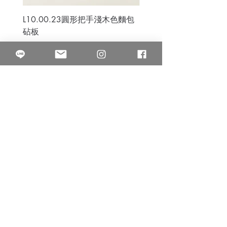
L10.00.23圓形把手淺木色麵包
3B.00.27米色雜點圓盤
砧板
價格
$80.00
價格
$50.00
果得影像工作室
Quarter Studio
營業時間 10:00~18:00
​電話
(02)25525795
中山南西棚. 臺北市南京西路64巷9弄17號