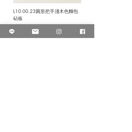
L10.00.23圓形把手淺木色麵包
3B.00.27米色雜點圓盤
砧板
價格
$80.00
價格
$50.00
果得影像工作室
Quarter Studio
營業時間 10:00~18:00
​電話
(02)25525795
中山南西棚. 臺北市南京西路64巷9弄17號