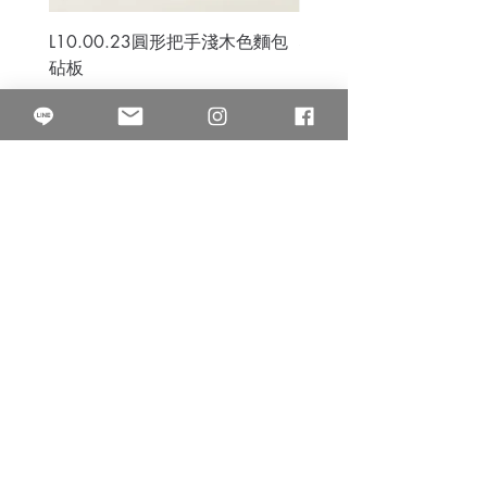
L10.00.23圓形把手淺木色麵包
3B.00.27米色雜點圓盤
砧板
價格
$80.00
價格
$50.00
果得影像工作室
Quarter Studio
營業時間 10:00~18:00
​電話
(02)25525795
中山南西棚. 臺北市南京西路64巷9弄17號