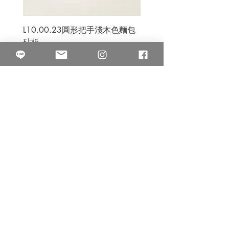
L10.00.23圓形把手淺木色麵包
3B.00.27米色雜點圓盤
砧板
價格
$80.00
價格
$50.00
果得影像工作室
Quarter Studio
營業時間 10:00~18:00
​電話
(02)25525795
中山南西棚. 臺北市南京西路64巷9弄17號