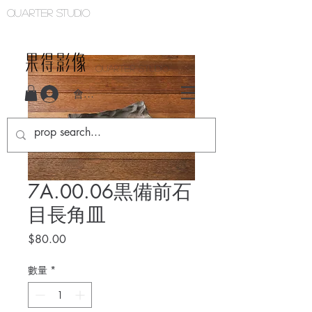
Quarter studio
QUARTER STUDIO
會員登入
7A.00.06黒備前石
目長角皿
價
$80.00
格
數量
*