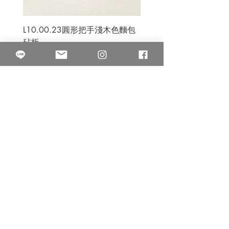
L10.00.23圓形把手淺木色麵包
3B.00.27米色雜點圓盤
砧板
價格
$80.00
價格
$50.00
果得影像工作室
Quarter Studio
營業時間 10:00~18:00
​電話
(02)25525795
中山南西棚. 臺北市南京西路64巷9弄17號